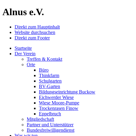
Alnus e.V.
Direkt zum Hauptinhalt
Website durchsuchen
Direkt zum Footer
Startseite
Der Verein
Treffen & Kontakt
Orte
Büro
Thinkfarm
Schulgarten
BV-Garten
Bildungseinrichtung Buckow
Eichwerder Wiese
Wiese Moore-Pumpe
Trockenrasen Finow
Eppelbruch
Mitgliedschaft
Partner und Unterstützer
Bundesfreiwilligen­dienst
Was wir tun