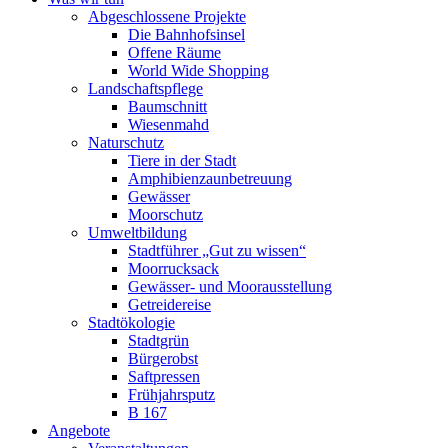
Abgeschlossene Projekte
Die Bahnhofsinsel
Offene Räume
World Wide Shopping
Landschaftspflege
Baumschnitt
Wiesenmahd
Naturschutz
Tiere in der Stadt
Amphibienzaun­betreuung
Gewässer
Moorschutz
Umweltbildung
Stadtführer „Gut zu wissen“
Moorrucksack
Gewässer- und Moorausstellung
Getreidereise
Stadtökologie
Stadtgrün
Bürgerobst
Saftpressen
Frühjahrsputz
B 167
Angebote