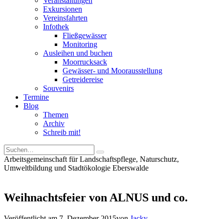
Veranstaltungen
Exkursionen
Vereinsfahrten
Infothek
Fließgewässer
Monitoring
Ausleihen und buchen
Moorrucksack
Gewässer- und Moorausstellung
Getreidereise
Souvenirs
Termine
Blog
Themen
Archiv
Schreib mit!
Arbeitsgemeinschaft für Landschaftspflege, Naturschutz,
Umweltbildung und Stadtökologie Eberswalde
Weihnachtsfeier von ALNUS und co.
Veröffentlicht am
7. Dezember 2015
von
Jacky