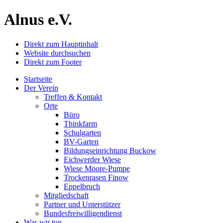
Alnus e.V.
Direkt zum Hauptinhalt
Website durchsuchen
Direkt zum Footer
Startseite
Der Verein
Treffen & Kontakt
Orte
Büro
Thinkfarm
Schulgarten
BV-Garten
Bildungseinrichtung Buckow
Eichwerder Wiese
Wiese Moore-Pumpe
Trockenrasen Finow
Eppelbruch
Mitgliedschaft
Partner und Unterstützer
Bundesfreiwilligen­dienst
Was wir tun