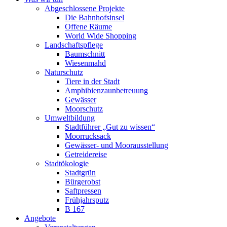
Abgeschlossene Projekte
Die Bahnhofsinsel
Offene Räume
World Wide Shopping
Landschaftspflege
Baumschnitt
Wiesenmahd
Naturschutz
Tiere in der Stadt
Amphibienzaun­betreuung
Gewässer
Moorschutz
Umweltbildung
Stadtführer „Gut zu wissen“
Moorrucksack
Gewässer- und Moorausstellung
Getreidereise
Stadtökologie
Stadtgrün
Bürgerobst
Saftpressen
Frühjahrsputz
B 167
Angebote